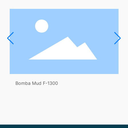
a Mud F-1300
Bomba M