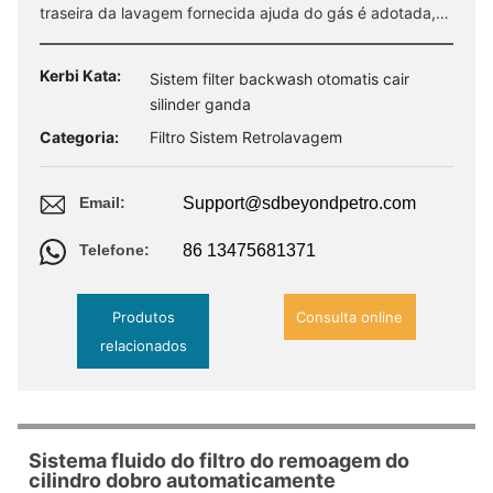
traseira da lavagem fornecida ajuda do gás é adotada,
que faz a lavagem traseira mais completa e pode
realizar a filtragem contínua sem parar.
Kerbi Kata:
Sistem filter backwash otomatis cair
silinder ganda
Categoria:
Filtro Sistem Retrolavagem
Support@sdbeyondpetro.com
Email:
86 13475681371
Telefone:
Produtos
Consulta online
relacionados
Sistema fluido do filtro do remoagem do
cilindro dobro automaticamente